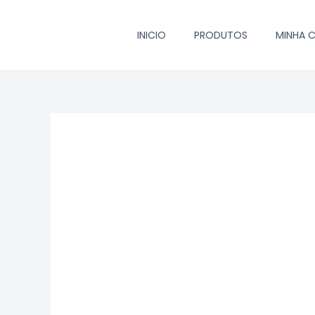
Ir
para
INICIO
PRODUTOS
MINHA 
o
conteúdo