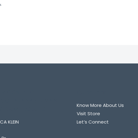
de
5
liação
 EM CONTATO
Quick Links
CO PARA SABER MAIS
Know More About Us
 ALGUM PRODUTO
Visit Store
CA KLEIN
Let’s Connect