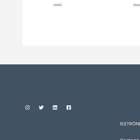
Avaliação
Ava
0
0
de
de
5
5
Custom Print Store
ENTRE
CONOS
SOBRE
ELETRÔNI