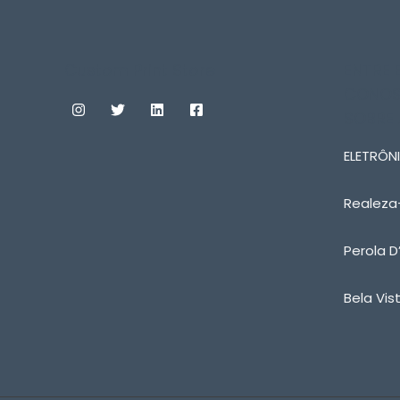
Custom Print Store
ENTRE
CONOS
SOBRE
ELETRÔNI
Realeza
Perola D
Bela Vis