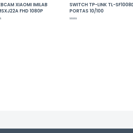
BCAM XIAOMI IMILAB
SWITCH TP-LINK TL-SF1008
SXJ22A FHD 1080P
PORTAS 10/100
liação
Avaliação
0
de
5