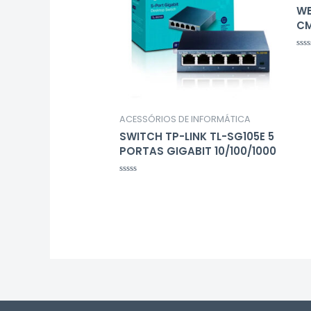
WE
CM
Ava
0
de
5
ACESSÓRIOS DE INFORMÁTICA
SWITCH TP-LINK TL-SG105E 5
PORTAS GIGABIT 10/100/1000
Avaliação
0
de
5