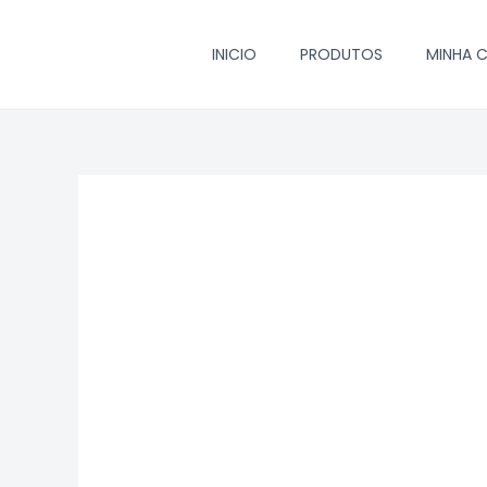
Ir
para
INICIO
PRODUTOS
MINHA 
o
conteúdo