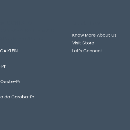
 EM CONTATO
Quick Links
CO PARA SABER MAIS
Know More About Us
 ALGUM PRODUTO
Visit Store
CA KLEIN
Let’s Connect
-Pr
’Oeste-Pr
ta da Caroba-Pr