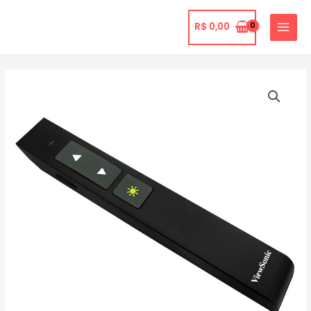
Ir
para
R$
0,00
MAIN
o
MENU
conteúdo