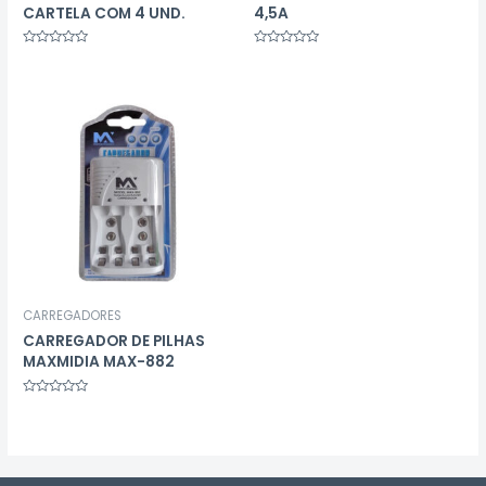
CARTELA COM 4 UND.
4,5A
Avaliação
Avaliação
0
0
de
de
5
5
CARREGADORES
CARREGADOR DE PILHAS
MAXMIDIA MAX-882
Avaliação
0
de
5