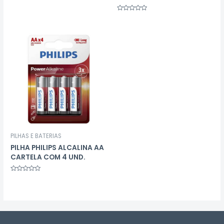
0
de
5
Avaliação
0
de
5
PILHAS E BATERIAS
PILHA PHILIPS ALCALINA AA
CARTELA COM 4 UND.
Avaliação
0
de
5