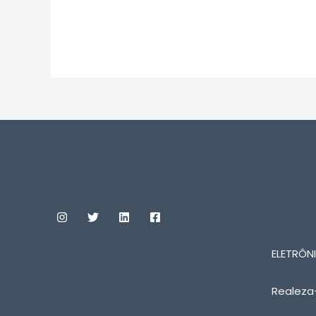
0
de
5
Custom Print Store
ENTRE
CONOS
SOBRE
ELETRÔNI
Realeza