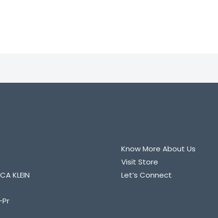
0
de
5
 EM CONTATO
Quick Links
CO PARA SABER MAIS
Know More About Us
 ALGUM PRODUTO
Visit Store
CA KLEIN
Let’s Connect
-Pr