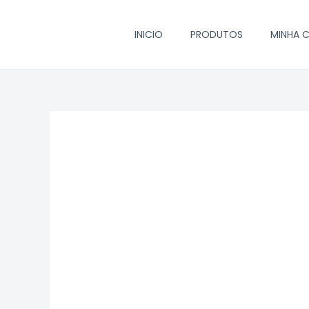
Ir
para
INICIO
PRODUTOS
MINHA 
o
conteúdo