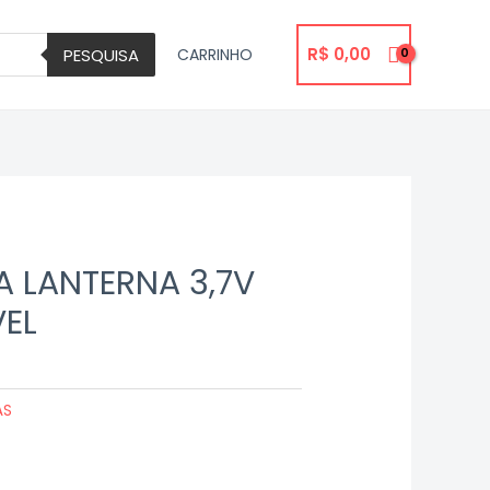
R$
0,00
PESQUISA
CARRINHO
A LANTERNA 3,7V
EL
AS