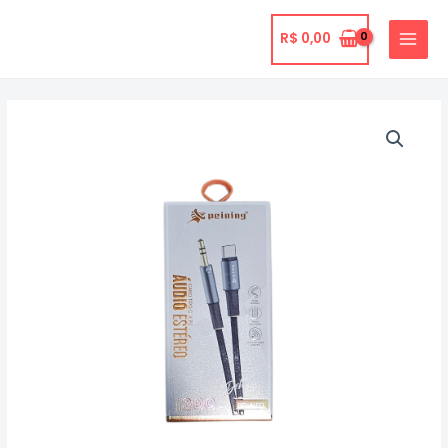
Ir
para
R$
0,00
MAIN
o
MENU
conteúdo