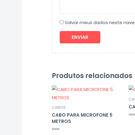
Salvar meus dados neste nave
Produtos relacionados
CA
CA
CABOS
CABO PARA MICROFONE 5
Ava
METROS
0
de
5
Avaliação