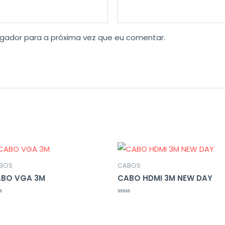
gador para a próxima vez que eu comentar.
BOS
CABOS
BO VGA 3M
CABO HDMI 3M NEW DAY
liação
Avaliação
0
de
5