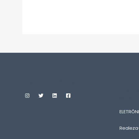
0
de
5
Custom Print Store
ENTRE
CONOS
SOBRE
ELETRÔNI
Realeza