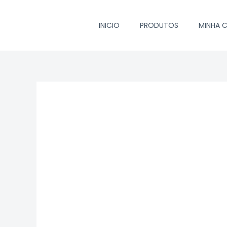
Ir
para
INICIO
PRODUTOS
MINHA 
o
conteúdo