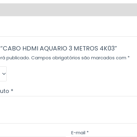
ar “CABO HDMI AQUARIO 3 METROS 4K03”
rá publicado.
Campos obrigatórios são marcados com
*
duto
*
E-mail
*