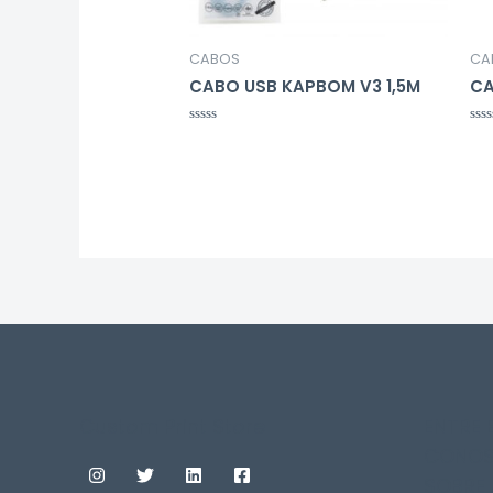
CABOS
CA
CABO USB KAPBOM V3 1,5M
CA
Avaliação
Ava
0
0
de
de
5
5
Custom Print Store
ENTRE
CONOS
SOBRE