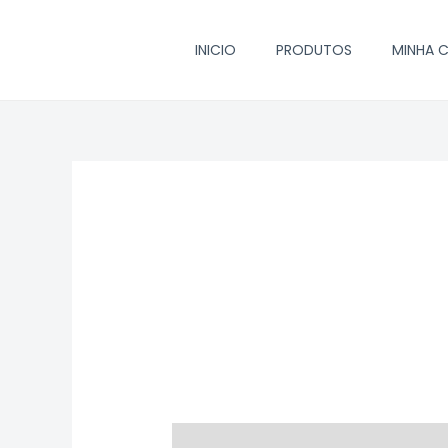
Ir
para
INICIO
PRODUTOS
MINHA 
o
conteúdo
Avaliações (0)