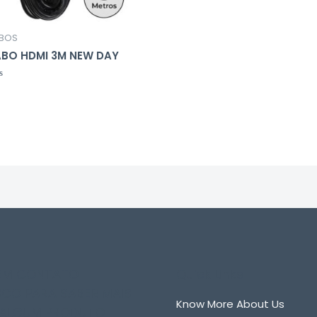
BOS
BO HDMI 3M NEW DAY
liação
 EM CONTATO
Quick Links
CO PARA SABER MAIS
Know More About Us
 ALGUM PRODUTO