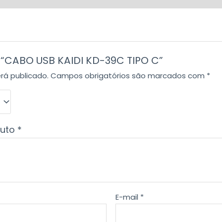
r “CABO USB KAIDI KD-39C TIPO C”
rá publicado.
Campos obrigatórios são marcados com
*
duto
*
E-mail
*