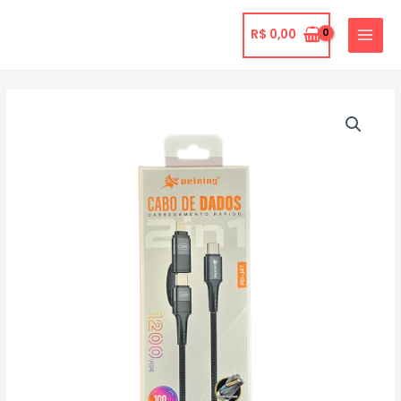
Ir
para
R$
0,00
MAIN
o
MENU
conteúdo