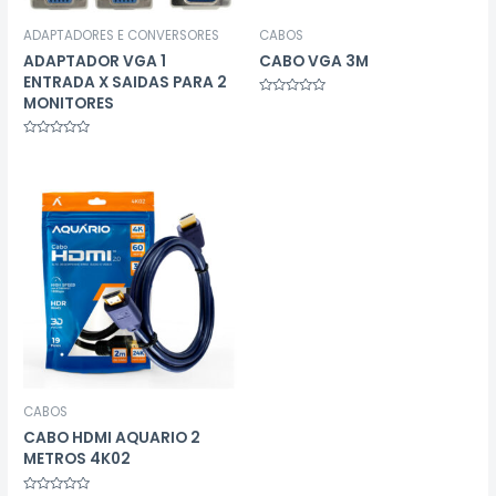
ADAPTADORES E CONVERSORES
CABOS
ADAPTADOR VGA 1
CABO VGA 3M
ENTRADA X SAIDAS PARA 2
MONITORES
Avaliação
0
de
5
Avaliação
0
de
5
CABOS
CABO HDMI AQUARIO 2
METROS 4K02