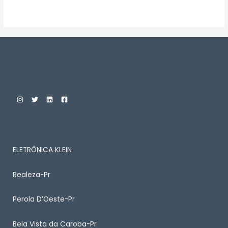
Avaliação
0
de
5
Custom Print Store
ENTRE EM CONTATO CONOSCO PARA SABER MAIS
SOBRE ALGUM PRODUTO
ELETRÔNICA KLEIN
Realeza-Pr
Perola D’Oeste-Pr
Bela Vista da Caroba-Pr