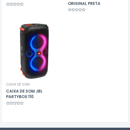
ORIGINAL PRETA
Avaliação
0
Avaliação
de
0
5
de
5
CAIXA DE SOM
CAIXA DE SOM JBL
PARTYBOX 110
Avaliação
0
de
5