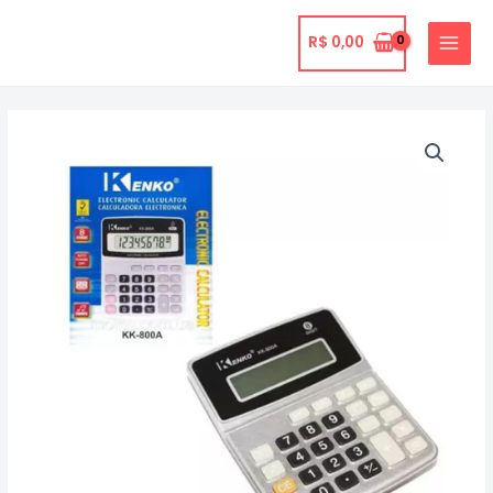
Ir
para
R$
0,00
MAIN
o
MENU
conteúdo