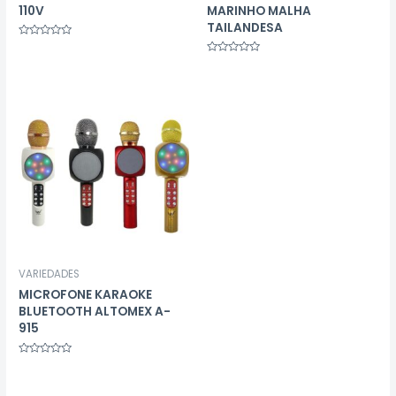
110V
MARINHO MALHA
TAILANDESA
Avaliação
0
Avaliação
de
0
5
de
5
VARIEDADES
MICROFONE KARAOKE
BLUETOOTH ALTOMEX A-
915
Avaliação
0
de
5