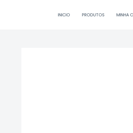
Ir
para
INICIO
PRODUTOS
MINHA 
o
conteúdo