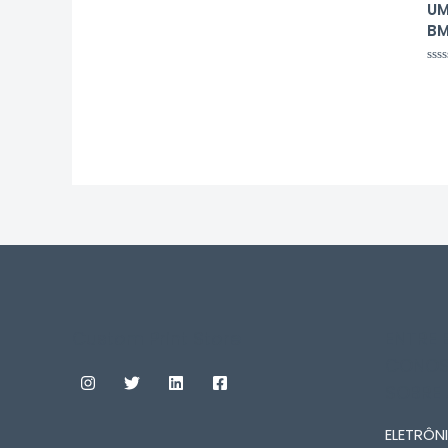
UM
BM
Ava
0
de
5
Custom Print Store
ENTRE
CONOS
SOBRE
ELETRÔNI