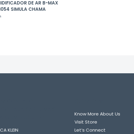
IDIFICADOR DE AR B-MAX
054 SIMULA CHAMA
liação
 EM CONTATO
Quick Links
CO PARA SABER MAIS
Know More About Us
 ALGUM PRODUTO
Visit Store
CA KLEIN
Let’s Connect