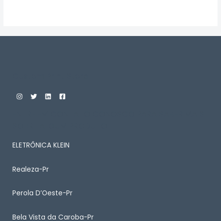
Avaliação
0
de
5
Custom Print Store
ENTRE EM CONTATO CONOSCO PARA SABER MAIS
SOBRE ALGUM PRODUTO
ELETRÔNICA KLEIN
Realeza-Pr
Perola D’Oeste-Pr
Bela Vista da Caroba-Pr