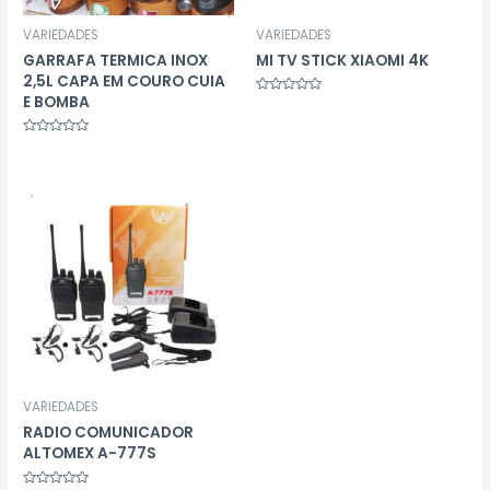
VARIEDADES
VARIEDADES
GARRAFA TERMICA INOX
MI TV STICK XIAOMI 4K
2,5L CAPA EM COURO CUIA
E BOMBA
Avaliação
0
de
5
Avaliação
0
de
5
VARIEDADES
RADIO COMUNICADOR
ALTOMEX A-777S