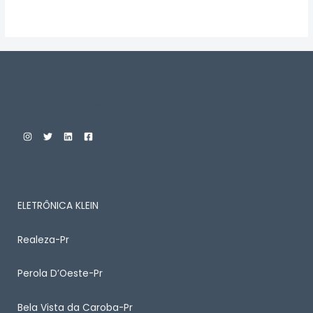
Avaliação
0
de
5
Custom Print Store
ENTRE EM CONTATO CONOSCO PARA SABER MAIS
SOBRE ALGUM PRODUTO
ELETRÔNICA KLEIN
Realeza-Pr
Perola D’Oeste-Pr
Bela Vista da Caroba-Pr