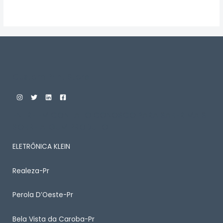
Avaliação
0
de
5
Custom Print Store
ENTRE EM CONTATO CONOSCO PARA SABER MAIS
SOBRE ALGUM PRODUTO
ELETRÔNICA KLEIN
Realeza-Pr
Perola D’Oeste-Pr
Bela Vista da Caroba-Pr