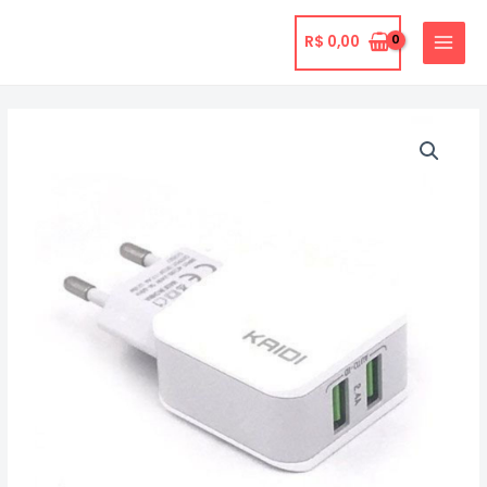
Ir
para
R$
0,00
MAIN
o
MENU
conteúdo