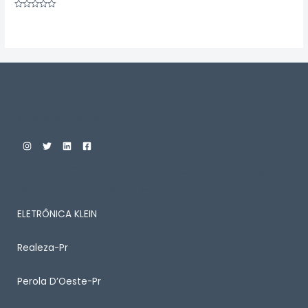
Avaliação
0
de
5
Custom Print Store
ENTRE EM CONTATO CONOSCO PARA SABER MAIS
SOBRE ALGUM PRODUTO
ELETRÔNICA KLEIN
Realeza-Pr
Perola D’Oeste-Pr