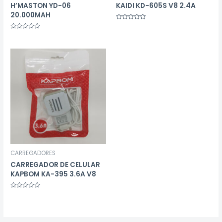
H’MASTON YD-06
KAIDI KD-605S V8 2.4A
20.000MAH
Avaliação
0
Avaliação
de
0
5
de
5
CARREGADORES
CARREGADOR DE CELULAR
KAPBOM KA-395 3.6A V8
Avaliação
0
de
5