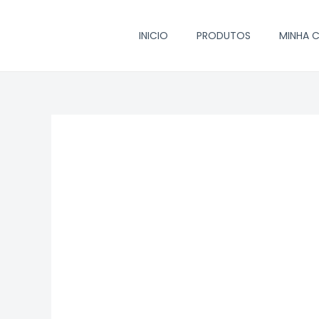
Ir
para
INICIO
PRODUTOS
MINHA 
o
conteúdo