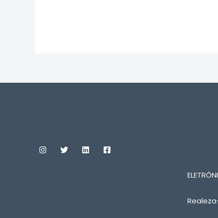
0
0
de
de
5
5
Custom Print Store
ENTRE
CONOS
SOBRE
ELETRÔNI
Realeza