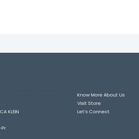
0
de
5
 EM CONTATO
Quick Links
CO PARA SABER MAIS
Know More About Us
 ALGUM PRODUTO
Visit Store
CA KLEIN
Let’s Connect
-Pr