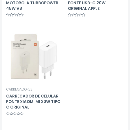
MOTOROLA TURBOPOWER
FONTE USB-C 20W
45W V8
ORIGINAL APPLE
Avaliação
Avaliação
0
0
de
de
5
5
CARREGADORES
CARREGADOR DE CELULAR
FONTE XIAOMI MI 20W TIPO
C ORIGINAL
Avaliação
0
de
5