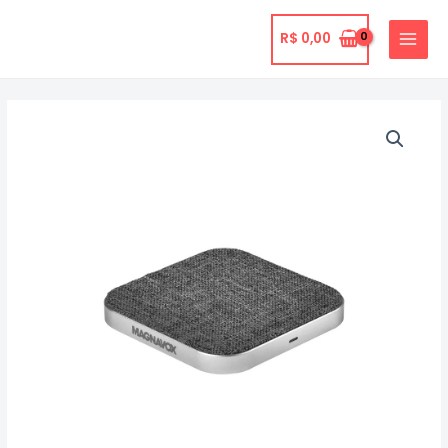
Ir
para
R$
0,00
MAIN
o
MENU
conteúdo