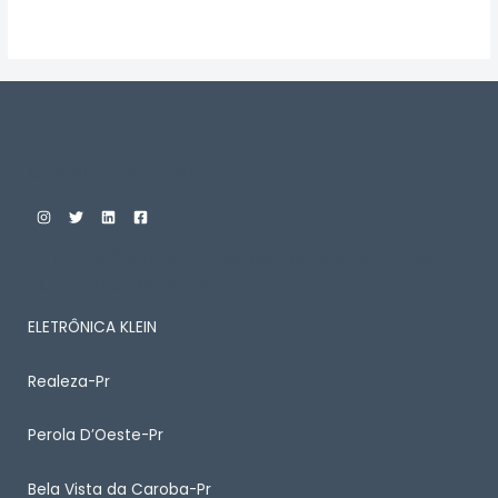
Avaliação
0
de
5
Custom Print Store
ENTRE EM CONTATO CONOSCO PARA SABER MAIS
SOBRE ALGUM PRODUTO
ELETRÔNICA KLEIN
Realeza-Pr
Perola D’Oeste-Pr
Bela Vista da Caroba-Pr