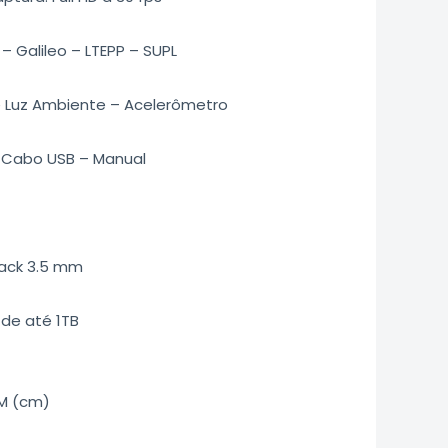
 Galileo – LTEPP – SUPL
e Luz Ambiente – Acelerômetro
 Cabo USB – Manual
Jack 3.5 mm
 de até 1TB
M (cm)