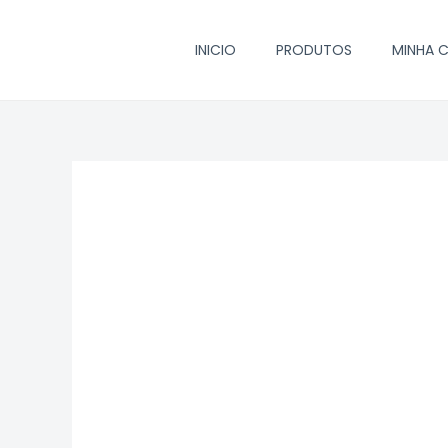
Ir
para
INICIO
PRODUTOS
MINHA 
o
conteúdo