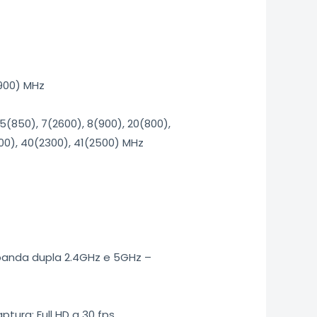
(900) MHz
, 5(850), 7(2600), 8(900), 20(800),
00), 40(2300), 41(2500) MHz
 banda dupla 2.4GHz e 5GHz –
tura: Full HD a 30 fps