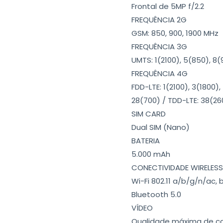
Frontal de 5MP f/2.2
FREQUÊNCIA 2G
GSM: 850, 900, 1900 MHz
FREQUÊNCIA 3G
UMTS: 1(2100), 5(850), 8
FREQUÊNCIA 4G
FDD-LTE: 1(2100), 3(1800)
28(700) / TDD-LTE: 38(26
SIM CARD
Dual SIM (Nano)
BATERIA
5.000 mAh
CONECTIVIDADE WIRELESS
Wi-Fi 802.11 a/b/g/n/ac,
Bluetooth 5.0
VÍDEO
Qualidade máxima de cap