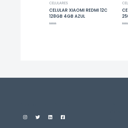
CELULARES
CE
CELULAR XIAOMI REDMI 12C
CE
128GB 4GB AZUL
25
Avaliação
Ava
0
0
de
de
5
5
Custom Print Store
ENTRE
CONOS
SOBRE