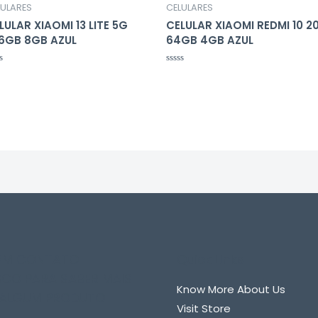
LULARES
CELULARES
LULAR XIAOMI 13 LITE 5G
CELULAR XIAOMI REDMI 10 2
6GB 8GB AZUL
64GB 4GB AZUL
liação
Avaliação
0
de
5
 EM CONTATO
Quick Links
CO PARA SABER MAIS
Know More About Us
 ALGUM PRODUTO
Visit Store