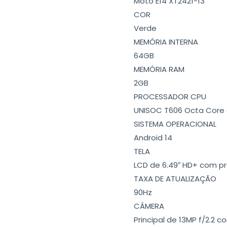
Moto E14 XT2421-13
COR
Verde
MEMÓRIA INTERNA
64GB
MEMÓRIA RAM
2GB
PROCESSADOR CPU
UNISOC T606 Octa Core 
SISTEMA OPERACIONAL
Android 14
TELA
LCD de 6.49″ HD+ com pr
TAXA DE ATUALIZAÇÃO
90Hz
CÂMERA
Principal de 13MP f/2.2