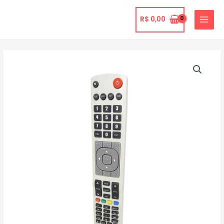
Ir
para
R$
0,00
MAIN
o
MENU
conteúdo