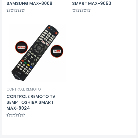
SAMSUNG MAX-8008
SMART MAX-9053
Avaliação
Avaliação
0
0
de
de
5
5
CONTROLE REMOTO
CONTROLE REMOTO TV
SEMP TOSHIBA SMART
MAX-8024
Avaliação
0
de
5