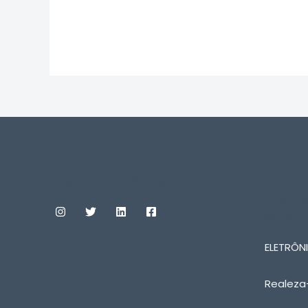
0
0
de
de
5
5
Custom Print Store
ENTRE
CONOS
SOBRE
ELETRÔNI
Realeza