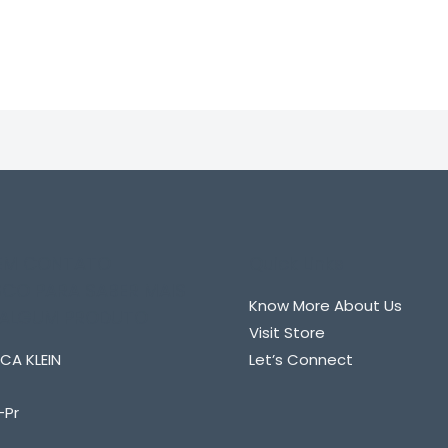
0
de
5
 EM CONTATO
Quick Links
CO PARA SABER MAIS
Know More About Us
 ALGUM PRODUTO
Visit Store
CA KLEIN
Let’s Connect
-Pr