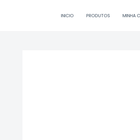
Ir
para
INICIO
PRODUTOS
MINHA 
o
conteúdo