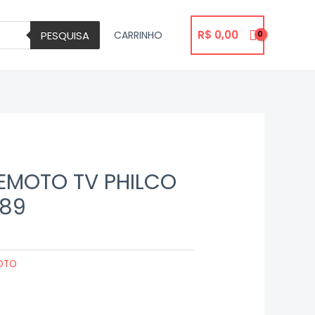
R$
0,00
PESQUISA
CARRINHO
EMOTO TV PHILCO
089
OTO