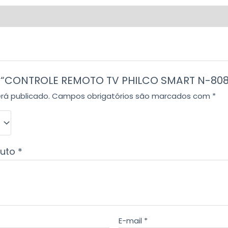
iar “CONTROLE REMOTO TV PHILCO SMART N-80
rá publicado.
Campos obrigatórios são marcados com
*
duto
*
E-mail
*