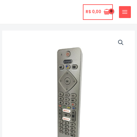
Ir
para
R$
0,00
MAIN
o
MENU
conteúdo