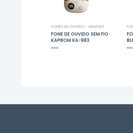
FONES DE OUVIDO - HEADSET
FO
FONE DE OUVIDO SEM FIO
FO
KAPBOM KA-983
BL
Avaliação
Ava
0
0
de
de
5
5
Custom Print Store
ENTRE