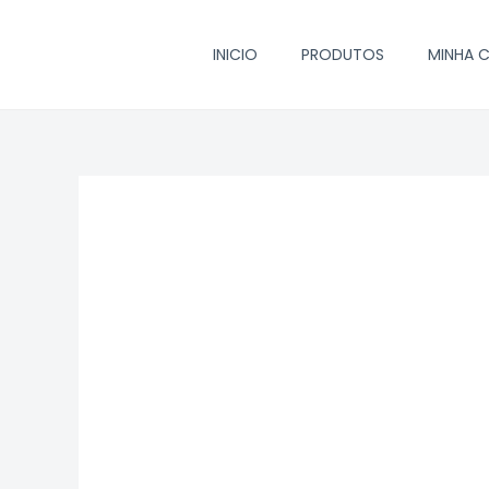
Ir
para
INICIO
PRODUTOS
MINHA 
o
conteúdo