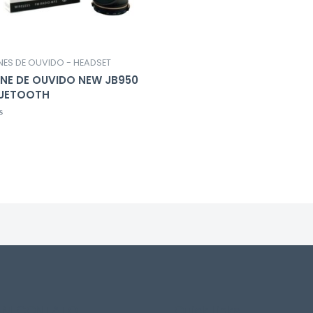
0
de
5
NES DE OUVIDO - HEADSET
NE DE OUVIDO NEW JB950
UETOOTH
liação
 EM CONTATO
Quick Links