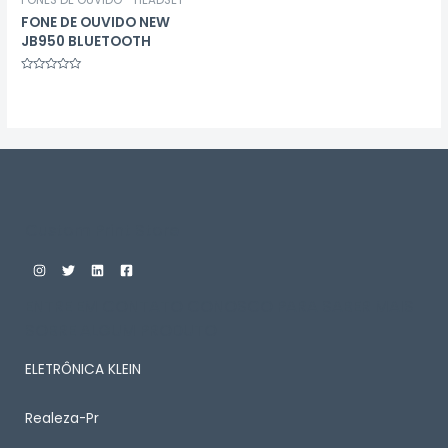
FONE DE OUVIDO NEW
JB950 BLUETOOTH
Avaliação
0
de
5
Custom Print Store
ENTRE EM CONTATO CONOSCO PARA SABER MAIS
SOBRE ALGUM PRODUTO
ELETRÔNICA KLEIN
Realeza-Pr