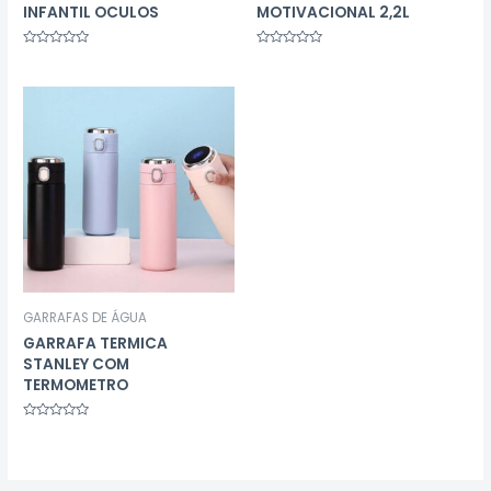
INFANTIL OCULOS
MOTIVACIONAL 2,2L
Avaliação
Avaliação
0
0
de
de
5
5
GARRAFAS DE ÁGUA
GARRAFA TERMICA
STANLEY COM
TERMOMETRO
Avaliação
0
de
5