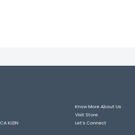
0
de
5
 EM CONTATO
Quick Links
CO PARA SABER MAIS
Know More About Us
 ALGUM PRODUTO
Visit Store
CA KLEIN
Let’s Connect