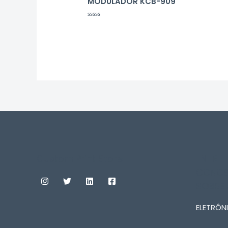
MODULADOR KCB-909
0
de
5
Avaliação
0
de
5
Custom Print Store
ENTRE
CONOS
SOBRE
ELETRÔNI