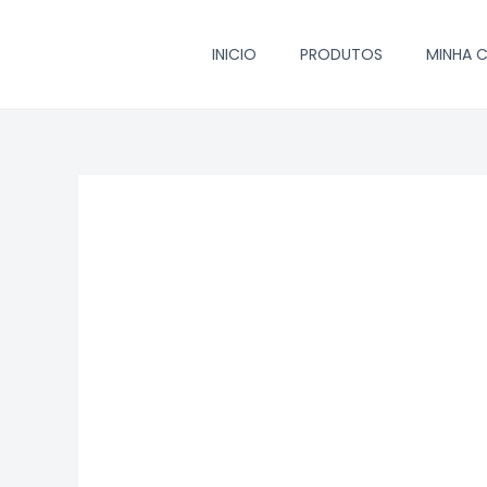
Ir
para
INICIO
PRODUTOS
MINHA 
o
conteúdo