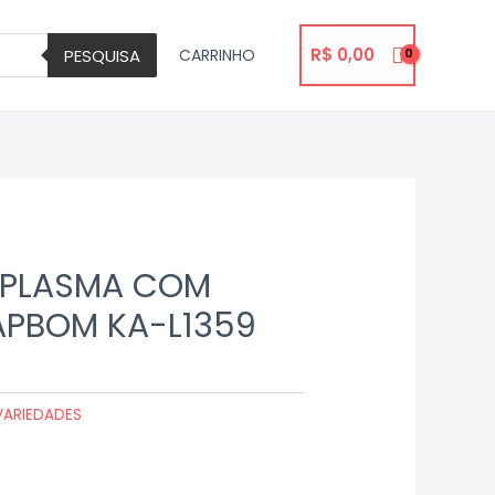
R$
0,00
PESQUISA
CARRINHO
E PLASMA COM
APBOM KA-L1359
VARIEDADES