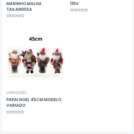
MARINHO MALHA
110V
TAILANDESA
Avaliação
0
Avaliação
de
0
5
de
5
VARIEDADES
PAPAI NOEL 45CM MODELO
VARIADO
Avaliação
0
de
5