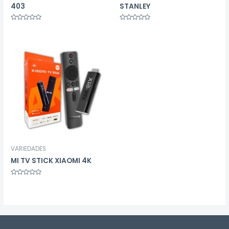
403
STANLEY
Avaliação
Avaliação
0
0
de
de
5
5
VARIEDADES
MI TV STICK XIAOMI 4K
Avaliação
0
de
5