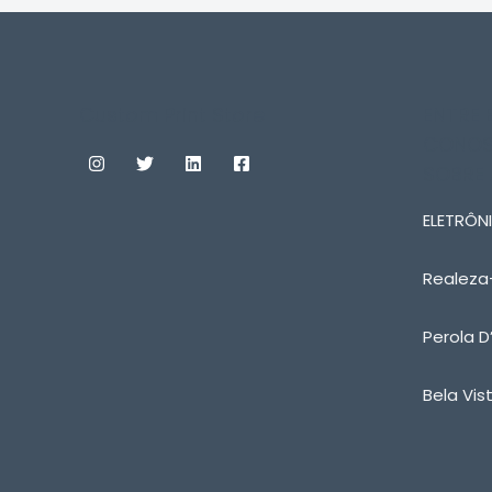
Custom Print Store
ENTRE
CONOS
SOBRE
ELETRÔNI
Realeza
Perola D
Bela Vis