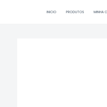
Ir
para
INICIO
PRODUTOS
MINHA 
o
conteúdo