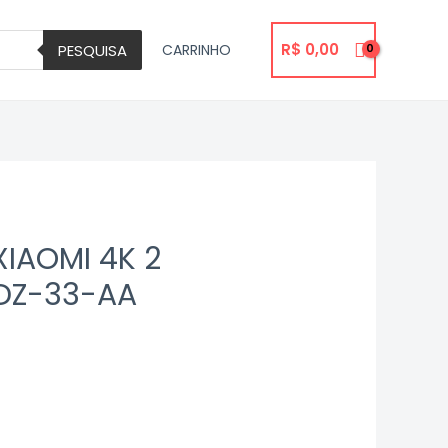
R$
0,00
PESQUISA
CARRINHO
XIAOMI 4K 2
DZ-33-AA