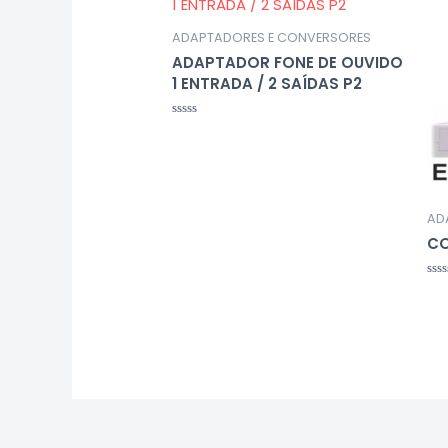
ADAPTADORES E CONVERSORES
ADAPTADOR FONE DE OUVIDO
1 ENTRADA / 2 SAÍDAS P2
Avaliação
0
de
5
AD
CO
Ava
0
de
5