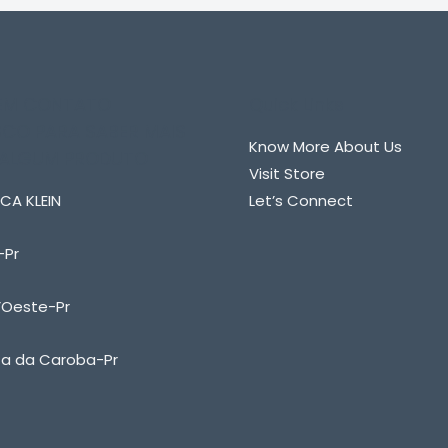
 EM CONTATO
Quick Links
CO PARA SABER MAIS
Know More About Us
 ALGUM PRODUTO
Visit Store
CA KLEIN
Let’s Connect
-Pr
’Oeste-Pr
ta da Caroba-Pr