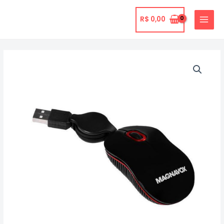
Ir
para
R$
0,00
MAIN
o
MENU
conteúdo