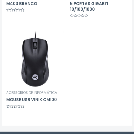
M403 BRANCO
5 PORTAS GIGABIT
10/100/1000
Avaliação
0
Avaliação
de
0
5
de
5
ACESSÓRIOS DE INFORMÁTICA
MOUSE USB VINIK CM100
Avaliação
0
de
5