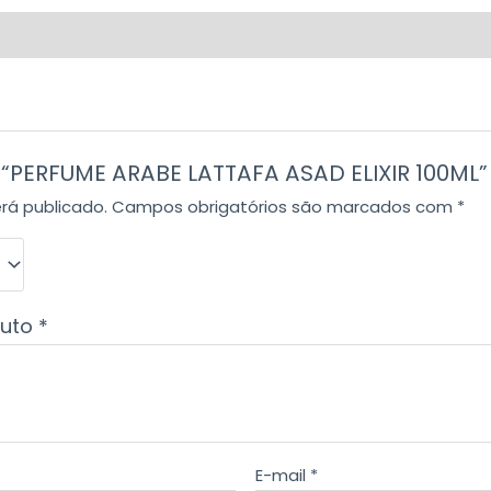
r “PERFUME ARABE LATTAFA ASAD ELIXIR 100ML”
rá publicado.
Campos obrigatórios são marcados com
*
duto
*
E-mail
*