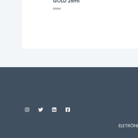
GOLD 25ml
0
de
5
Avaliação
0
de
5
Custom Print Store
ENTRE
CONOS
SOBRE
ELETRÔNI