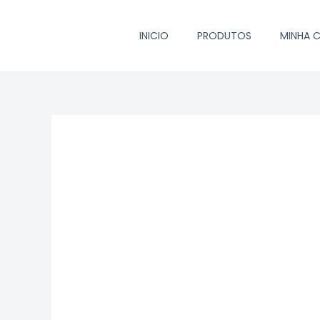
Ir
para
INICIO
PRODUTOS
MINHA 
o
conteúdo