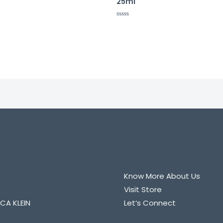
25ml
Avaliação
0
de
5
 EM CONTATO
Quick Links
CO PARA SABER MAIS
Know More About Us
 ALGUM PRODUTO
Visit Store
CA KLEIN
Let’s Connect