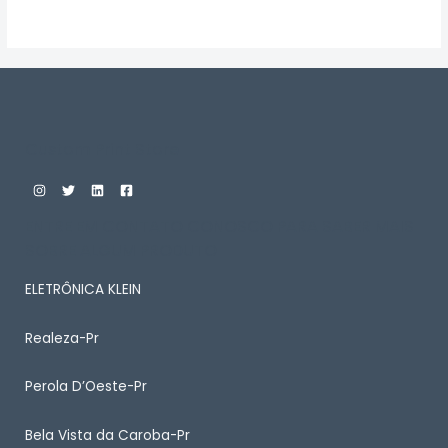
Avaliação
0
de
5
Custom Print Store
ENTRE EM CONTATO CONOSCO PARA SABER MAIS
SOBRE ALGUM PRODUTO
ELETRÔNICA KLEIN
Realeza-Pr
Perola D’Oeste-Pr
Bela Vista da Caroba-Pr