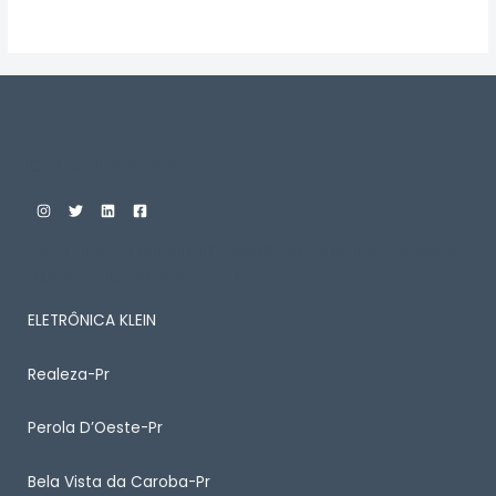
Avaliação
0
de
5
Custom Print Store
ENTRE EM CONTATO CONOSCO PARA SABER MAIS
SOBRE ALGUM PRODUTO
ELETRÔNICA KLEIN
Realeza-Pr
Perola D’Oeste-Pr
Bela Vista da Caroba-Pr