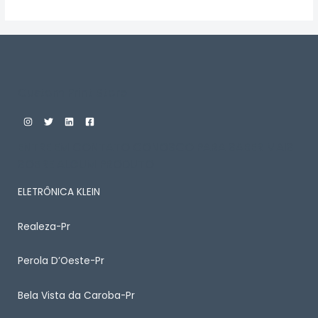
de
5
Custom Print Store
ENTRE EM CONTATO CONOSCO PARA SABER MAIS
SOBRE ALGUM PRODUTO
ELETRÔNICA KLEIN
Realeza-Pr
Perola D’Oeste-Pr
Bela Vista da Caroba-Pr