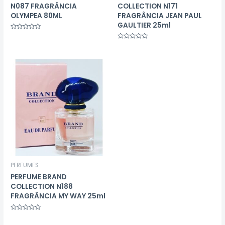
N087 FRAGRÂNCIA
COLLECTION N171
OLYMPEA 80ML
FRAGRÂNCIA JEAN PAUL
GAULTIER 25ml
Avaliação
0
Avaliação
de
0
5
de
5
PERFUMES
PERFUME BRAND
COLLECTION N188
FRAGRÂNCIA MY WAY 25ml
Avaliação
0