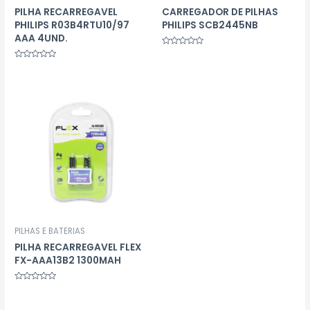
PILHA RECARREGAVEL
CARREGADOR DE PILHAS
PHILIPS R03B4RTU10/97
PHILIPS SCB2445NB
AAA 4UND.
Avaliação
0
Avaliação
de
0
5
de
5
PILHAS E BATERIAS
PILHA RECARREGAVEL FLEX
FX-AAA13B2 1300MAH
Avaliação
0
de