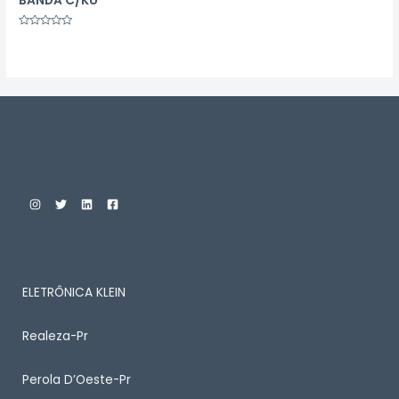
BANDA C/KU
Avaliação
0
de
5
Custom Print Store
ENTRE EM CONTATO CONOSCO PARA SABER MAIS
SOBRE ALGUM PRODUTO
ELETRÔNICA KLEIN
Realeza-Pr
Perola D’Oeste-Pr