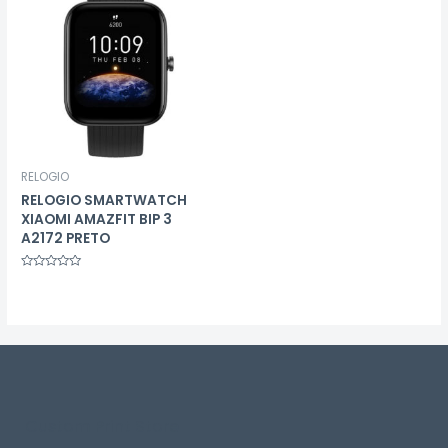
RELOGIO
RELOGIO SMARTWATCH
XIAOMI AMAZFIT BIP 3
A2172 PRETO
Avaliação
0
de
5
Custom Print Store