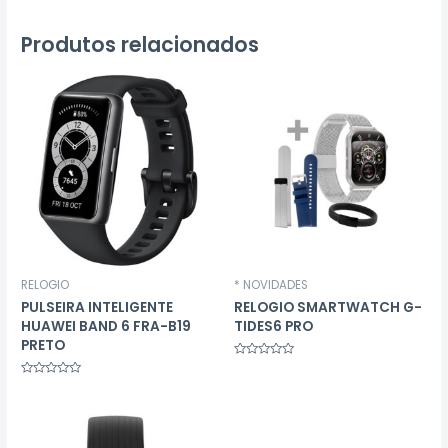
Produtos relacionados
RELOGIO
* NOVIDADES
PULSEIRA INTELIGENTE
RELOGIO SMARTWATCH G-
HUAWEI BAND 6 FRA-B19
TIDES6 PRO
PRETO
Avaliação
0
Avaliação
de
0
5
de
5