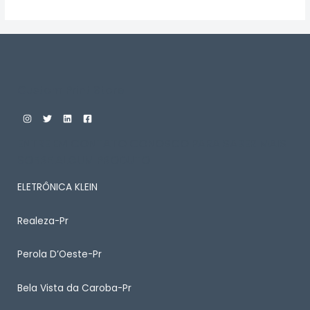
de
5
Custom Print Store
ENTRE EM CONTATO CONOSCO PARA SABER MAIS
SOBRE ALGUM PRODUTO
ELETRÔNICA KLEIN
Realeza-Pr
Perola D’Oeste-Pr
Bela Vista da Caroba-Pr