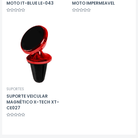
MOTO IT-BLUE LE-043
MOTO IMPERMEAVEL
Avaliação
Avaliação
0
0
de
de
5
5
SUPORTES
SUPORTE VEICULAR
MAGNÉTICO X-TECH XT-
CE027
Avaliação
0
de
5