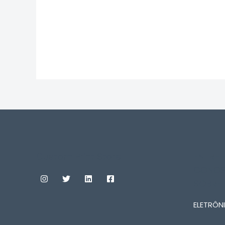
0
0
de
de
5
5
Custom Print Store
ENTRE
CONOS
SOBRE
ELETRÔNI