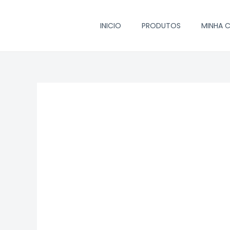
Ir
para
INICIO
PRODUTOS
MINHA 
o
conteúdo