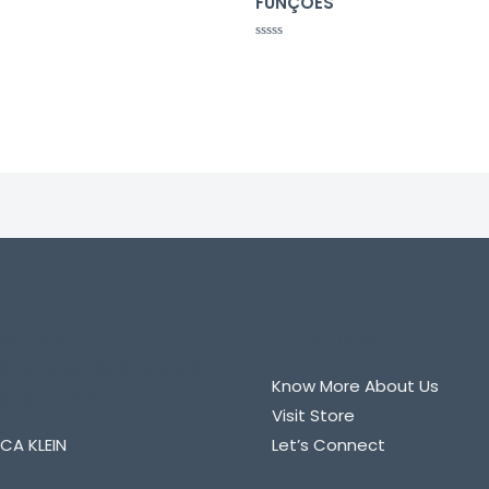
FUNÇÕES
Avaliação
0
de
5
 EM CONTATO
Quick Links
CO PARA SABER MAIS
Know More About Us
 ALGUM PRODUTO
Visit Store
CA KLEIN
Let’s Connect