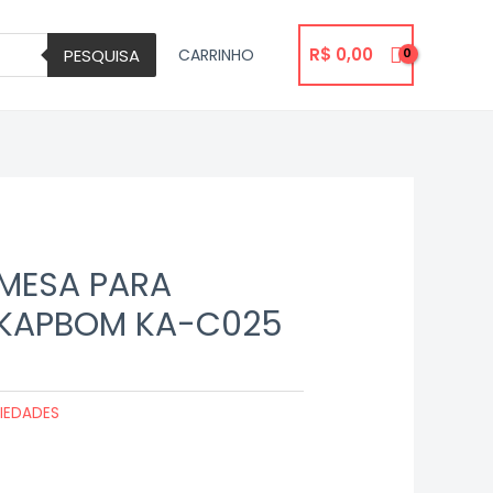
R$
0,00
PESQUISA
CARRINHO
 MESA PARA
KAPBOM KA-C025
IEDADES