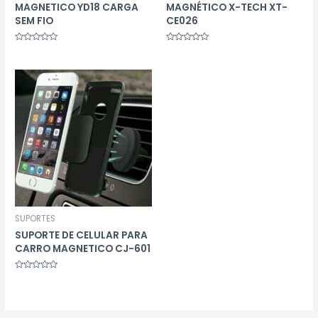
MAGNETICO YD18 CARGA
MAGNÉTICO X-TECH XT-
SEM FIO
CE026
Avaliação
Avaliação
0
0
de
de
5
5
SUPORTES
SUPORTE DE CELULAR PARA
CARRO MAGNETICO CJ-601
Avaliação
0
de
5