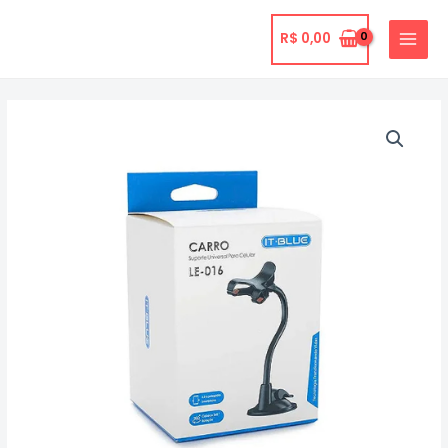
Ir
para
R$
0,00
MAIN
o
MENU
conteúdo