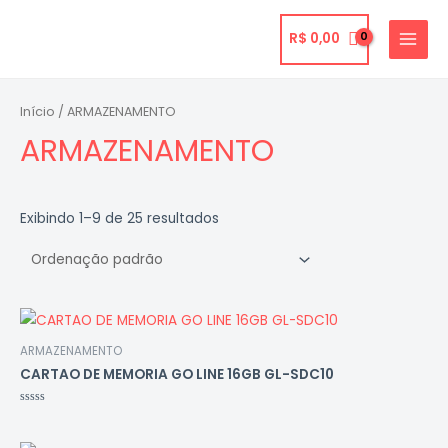
Ir
para
R$
0,00
MAIN
o
MENU
conteúdo
Início
/ ARMAZENAMENTO
ARMAZENAMENTO
Exibindo 1–9 de 25 resultados
ARMAZENAMENTO
CARTAO DE MEMORIA GO LINE 16GB GL-SDC10
Avaliação
0
de
5