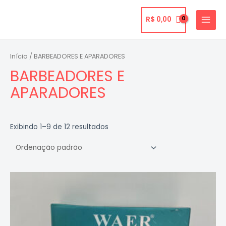
Ir
para
R$
0,00
MAIN
o
MENU
conteúdo
Início
/ BARBEADORES E APARADORES
BARBEADORES E
APARADORES
Exibindo 1–9 de 12 resultados