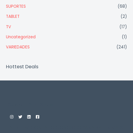
SUPORTES
(68)
TABLET
(2)
TV
(17)
Uncategorized
(1)
VARIEDADES
(241)
Hottest Deals
Custom Print Store
ENTRE EM CONTATO CONOSCO PARA SABER MAIS