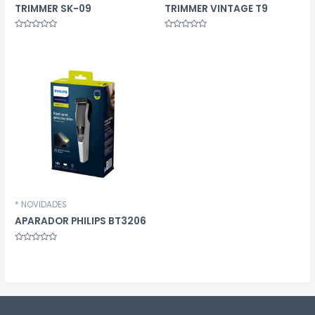
TRIMMER SK-09
TRIMMER VINTAGE T9
Avaliação
Avaliação
0
0
de
de
5
5
* NOVIDADES
APARADOR PHILIPS BT3206
Avaliação
0
de
5