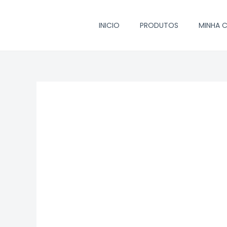
Ir
para
INICIO
PRODUTOS
MINHA 
o
conteúdo