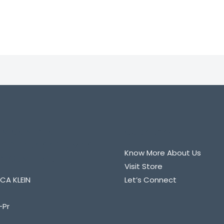
0
de
5
 EM CONTATO
Quick Links
CO PARA SABER MAIS
Know More About Us
 ALGUM PRODUTO
Visit Store
CA KLEIN
Let’s Connect
-Pr