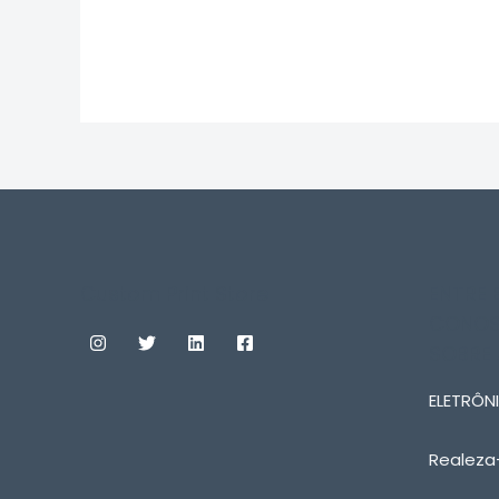
0
0
de
de
5
5
Custom Print Store
ENTRE
CONOS
SOBRE
ELETRÔNI
Realeza